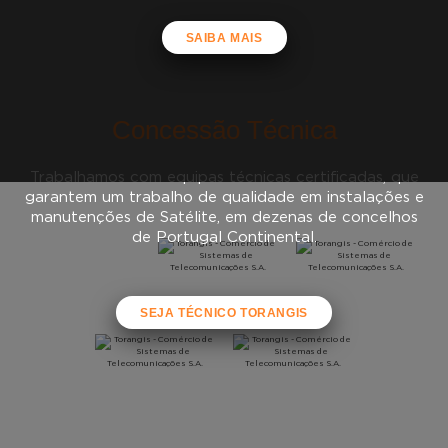
SAIBA MAIS
Concessão Técnica
Trabalhamos com equipas técnicas certificadas, que
garantem um trabalho de qualidade em instalações e
manutenções de Satélite, em dezenas de concelhos
de Portugal Continental.
SEJA TÉCNICO TORANGIS