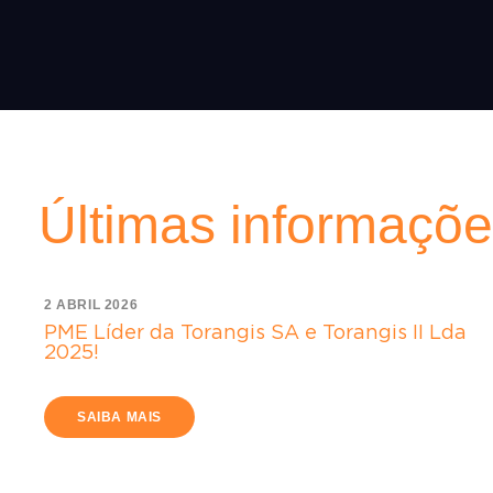
Últimas informaçõ
2 ABRIL 2026
PME Líder da Torangis SA e Torangis II Lda
2025!
SAIBA MAIS